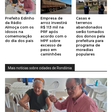
Prefeito Edinho
Empresa de
Casas e
da Rádio
arroz investirá
terrenos
Almoça com os
R$ 113 mil na
abandonados
idosos na
PRF após
serão tomados
comemoração
acordo com o
dos donos pela
do dia dos pais
MPF sobre
prefeitura para
excesso de
programa de
peso em
moradias
caminhões
populares
Mais notícias sobre cidades de Rondônia