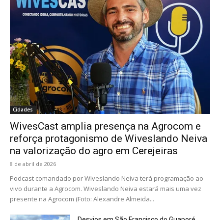
Cidades
WivesCast amplia presença na Agrocom e
reforça protagonismo de Wiveslando Neiva
na valorização do agro em Cerejeiras
8 de abril de 2026
Podcast comandado por Wiveslando Neiva terá programação ao
vivo durante a Agrocom. Wiveslando Neiva estará mais uma vez
presente na Agrocom (Foto: Alexandre Almeida...
Desvios em São Francisco do Guaporé