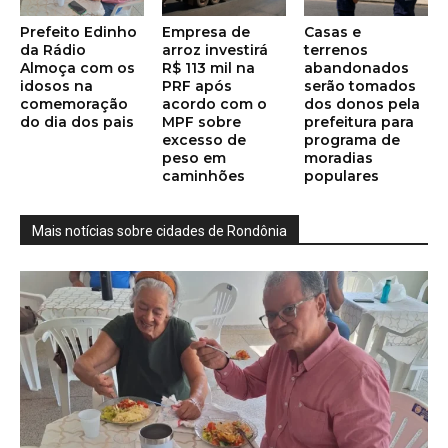
Prefeito Edinho
Empresa de
Casas e
da Rádio
arroz investirá
terrenos
Almoça com os
R$ 113 mil na
abandonados
idosos na
PRF após
serão tomados
comemoração
acordo com o
dos donos pela
do dia dos pais
MPF sobre
prefeitura para
excesso de
programa de
peso em
moradias
caminhões
populares
Mais notícias sobre cidades de Rondônia