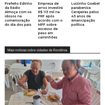
Prefeito Edinho
Empresa de
Luizinho Goebel
da Rádio
arroz investirá
parabeniza
Almoça com os
R$ 113 mil na
Cerejeiras pelos
idosos na
PRF após
43 anos de
comemoração
acordo com o
emancipação
do dia dos pais
MPF sobre
política
excesso de
peso em
caminhões
Mais notícias sobre cidades de Rondônia