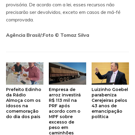
provisória. De acordo com a lei, esses recursos não
precisarão ser devolvidos, exceto em casos de má-fé
comprovada.
Agência Brasil/:Foto © Tomaz Silva
Prefeito Edinho
Empresa de
Luizinho Goebel
da Rádio
arroz investirá
parabeniza
Almoça com os
R$ 113 mil na
Cerejeiras pelos
idosos na
PRF após
43 anos de
comemoração
acordo com o
emancipação
do dia dos pais
MPF sobre
política
excesso de
peso em
caminhões