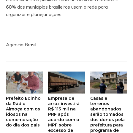
68% dos municípios brasileiros usam a rede para
organizar e planejar ações.
Agência Brasil
Prefeito Edinho
Empresa de
Casas e
da Rádio
arroz investirá
terrenos
Almoça com os
R$ 113 mil na
abandonados
idosos na
PRF após
serão tomados
comemoração
acordo com o
dos donos pela
do dia dos pais
MPF sobre
prefeitura para
excesso de
programa de