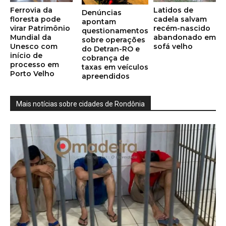
Ferrovia da
Latidos de
Denúncias
floresta pode
cadela salvam
apontam
virar Patrimônio
recém-nascido
questionamentos
Mundial da
abandonado em
sobre operações
Unesco com
sofá velho
do Detran-RO e
início de
cobrança de
processo em
taxas em veículos
Porto Velho
apreendidos
Mais notícias sobre cidades de Rondônia