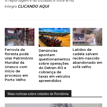
A reportagem é do Estadão e você lê na
íntegra
CLICANDO AQUI
Ferrovia da
Latidos de
Denúncias
floresta pode
cadela salvam
apontam
virar Patrimônio
recém-nascido
questionamentos
Mundial da
abandonado em
sobre operações
Unesco com
sofá velho
do Detran-RO e
início de
cobrança de
processo em
taxas em veículos
Porto Velho
apreendidos
Mais notícias sobre cidades de Rondônia